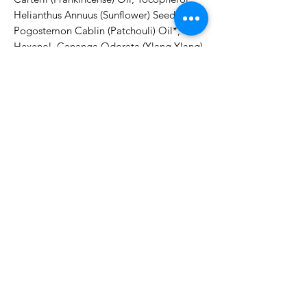
Helianthus Annuus (Sunflower) Seed Oil, 
Pogostemon Cablin (Patchouli) Oil*, 
Hexenol, Cananga Odorata (Ylang Ylang) 
Flower Oil*, Linalool***, Citronellol***, 
Geraniol***, Limonene****ingredients 
from organic farming***component of 
natural essential oils