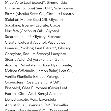
(Aloe Vera) Leaf Extract*, Simmondsia 
Chinensis (Jojoba) Seed Oil*, Sclerocarya 
Birrea (Marula) Seed Oil, Citrullus Lanatus 
(Kalahari Melon) Seed Oil, Glycerin, 
Squalane, Isoamyl Laurate, Cocos 
Nucifera (Coconut) Oil*, Glyceryl 
Stearate, Inulin*, Glyceryl Stearate 
Citrate, Cetearyl Alcohol, Aspalathus 
Linearis (Rooibos) Leaf Extract*, Glyceryl 
Caprylate, Sodium Stearoyl Lactylate, 
Stearic Acid, Dehydroxanthan Gum, 
Ascorbyl Palmitate, Sodium Hyaluronate, 
Melissa Officinalis (Lemon Balm) Leaf Oil, 
Vanilla Planifolia Extract, Pelargonium 
Graveolens (Rose Geranium) Oil*, 
Bisabalol, Olea Europaea (Olive) Leaf 
Extract, Citric Acid, Benzyl Alcohol, 
Dehydroacetic Acid, Lavandula 
Angustifolia (Lavender) Oil*, Boswellia 
Carterii (Frankincense) Oil, Tocopherol, 