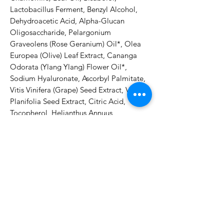
Lactobacillus Ferment, Benzyl Alcohol, 
Dehydroacetic Acid, Alpha-Glucan 
Oligosaccharide, Pelargonium 
Graveolens (Rose Geranium) Oil*, Olea 
Europea (Olive) Leaf Extract, Cananga 
Odorata (Ylang Ylang) Flower Oil*, 
Sodium Hyaluronate, Ascorbyl Palmitate, 
Vitis Vinifera (Grape) Seed Extract, Vanilla 
Planifolia Seed Extract, Citric Acid, 
Tocopherol, Helianthus Annuus 
(Sunflower) Seed Oil, Mentha Viridis 
(Spearmint) Leaf Oil*, Geraniol***, 
Linalool***, Citronellol***, 
Limonene****ingredients from organic 
farming**made using organic 
ingredients***component of natural 
essential oils