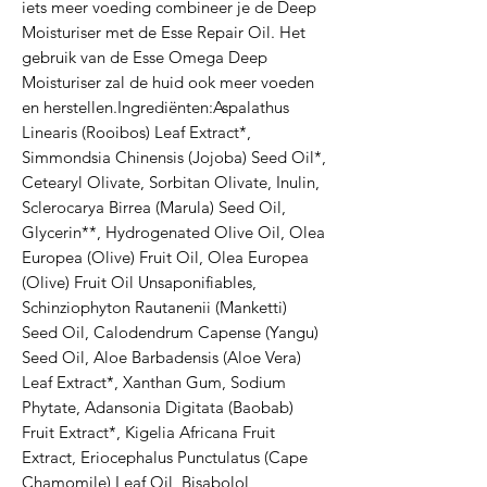
iets meer voeding combineer je de Deep 
Moisturiser met de Esse Repair Oil. Het 
gebruik van de Esse Omega Deep 
Moisturiser zal de huid ook meer voeden 
en herstellen.Ingrediënten:Aspalathus 
Linearis (Rooibos) Leaf Extract*, 
Simmondsia Chinensis (Jojoba) Seed Oil*, 
Cetearyl Olivate, Sorbitan Olivate, Inulin, 
Sclerocarya Birrea (Marula) Seed Oil, 
Glycerin**, Hydrogenated Olive Oil, Olea 
Europea (Olive) Fruit Oil, Olea Europea 
(Olive) Fruit Oil Unsaponifiables, 
Schinziophyton Rautanenii (Manketti) 
Seed Oil, Calodendrum Capense (Yangu) 
Seed Oil, Aloe Barbadensis (Aloe Vera) 
Leaf Extract*, Xanthan Gum, Sodium 
Phytate, Adansonia Digitata (Baobab) 
Fruit Extract*, Kigelia Africana Fruit 
Extract, Eriocephalus Punctulatus (Cape 
Chamomile) Leaf Oil, Bisabolol, 