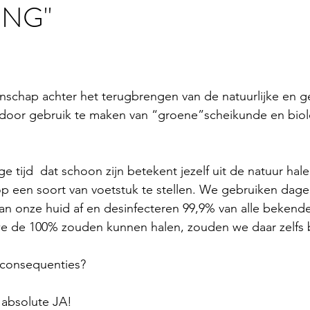
ING"
stars.
enschap achter het terugbrengen van de natuurlijke en 
, door gebruik te maken van “groene”scheikunde en biol
 tijd  dat schoon zijn betekent jezelf uit de natuur hal
op een soort van voetstuk te stellen. We gebruiken dagel
van onze huid af en desinfecteren 99,9% van alle bekende
e de 100% zouden kunnen halen, zouden we daar zelfs b
consequenties?  
 absolute JA!