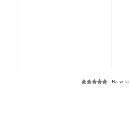
Rated 0 out of 5 stars
No rating
Huidanalyse op afstand
JE H