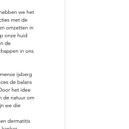
) hebben we het 
cties met de 
en omzetten in 
p onze huid 
an de 
chappen in ons 
mense ijsberg 
cces de balans 
Door het idee 
an de natuur om 
jn we die 
en dermatitis 
 kanker, 