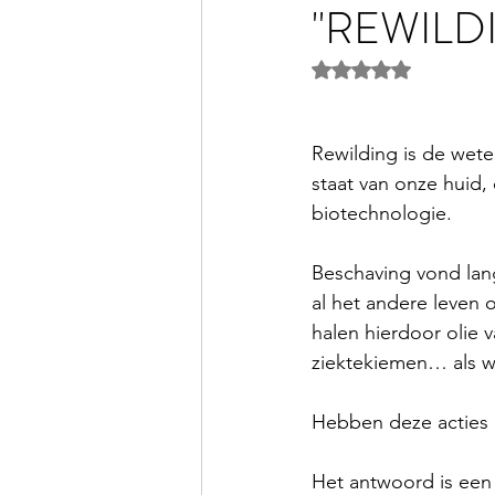
"REWILD
Rated NaN out of 5 
Rewilding is de wet
staat van onze huid
biotechnologie.  
Beschaving vond lange
al het andere leven 
halen hierdoor olie 
ziektekiemen… als w
Hebben deze acties 
Het antwoord is een