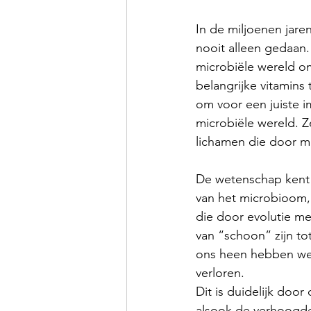
In de miljoenen jare
nooit alleen gedaan.
microbiële wereld o
belangrijke vitamin
om voor een juiste i
microbiële wereld. 
lichamen die door 
De wetenschap kent o
van het microbioom, 
die door evolutie me
van “schoon” zijn to
ons heen hebben we 
verloren.
Dit is duidelijk doo
alsook de verhoogde k