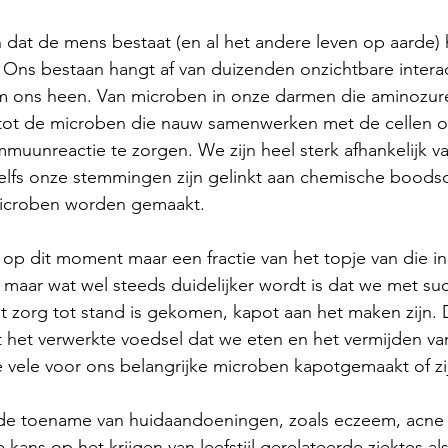
n dat de mens bestaat (en al het andere leven op aarde
 Ons bestaan hangt af van duizenden onzichtbare intera
m ons heen. Van microben in onze darmen die aminozur
s tot de microben die nauw samenwerken met de cellen o
mmuunreactie te zorgen. We zijn heel sterk afhankelijk v
Zelfs onze stemmingen zijn gelinkt aan chemische boods
microben worden gemaakt.
p dit moment maar een fractie van het topje van die in
maar wat wel steeds duidelijker wordt is dat we met su
t zorg tot stand is gekomen, kapot aan het maken zijn. 
t het verwerkte voedsel dat we eten en het vermijden v
vele voor ons belangrijke microben kapotgemaakt of zi
r de toename van huidaandoeningen, zoals eczeem, acne 
ans op het krijgen van leefstijl gerelateerde ziektes als