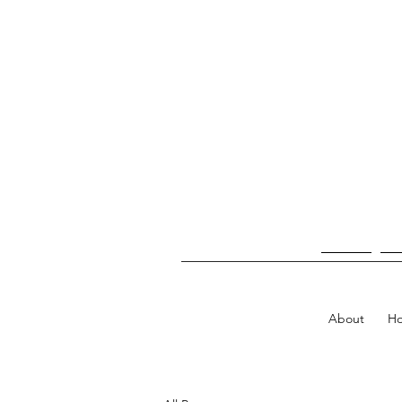
About
H