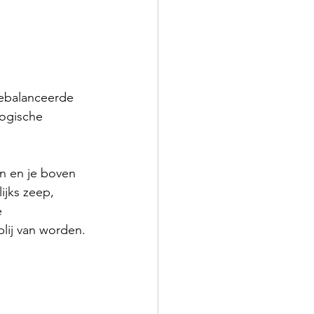
gebalanceerde 
ogische 
en en je boven 
ijks zeep, 
 
lij van worden.