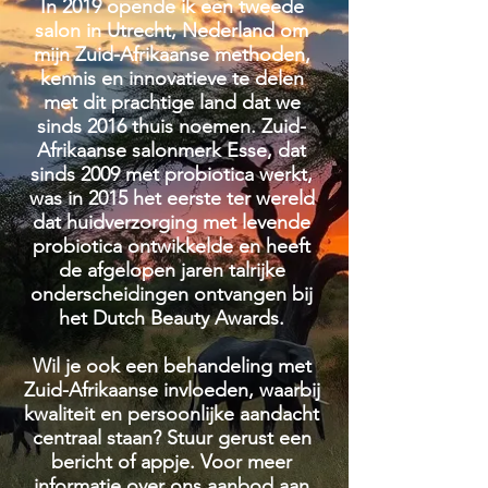
In 2019 opende ik een tweede
salon in Utrecht, Nederland om
mijn Zuid-Afrikaanse methoden,
kennis en innovatieve te delen
met dit prachtige land dat we
sinds 2016 thuis noemen. Zuid-
Afrikaanse salonmerk Esse, dat
sinds 2009 met probiotica werkt,
was in 2015 het eerste ter wereld
dat huidverzorging met levende
probiotica ontwikkelde en heeft
de afgelopen jaren talrijke
onderscheidingen ontvangen bij
het Dutch Beauty Awards.
Wil je ook een behandeling met
Zuid-Afrikaanse invloeden, waarbij
kwaliteit en persoonlijke aandacht
centraal staan? Stuur gerust een
bericht of appje. Voor meer
informatie over ons aanbod aan