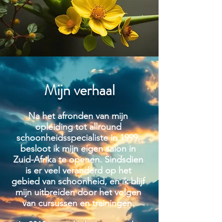
Mijn verhaal
Na het afronden van mijn
opleiding tot allround
schoonheidsspecialiste in 1999,
besloot ik mijn eigen salon in
Zuid-Afrika te openen. Sindsdien
is er veel veranderd op het
gebied van schoonheid, en ik blijf
mijn uitbreiden door het volgen
van cursussen en trainingen.