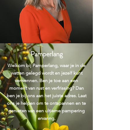
Pamperlang
Welkom bij Pamperlang, waar je in de
watten gelegd wordt en jezelf kunt
verwennen. Ben je toe aan een
moment van rust en verfrissing? Dan
ben je bij ons aan het juiste adres. Laat
ons je helpen om te ontspannen en te
genieten van een ultieme pampering
ervaring.